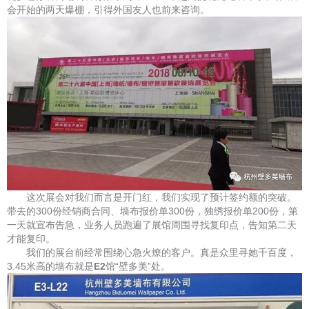
会开始的两天爆棚，引得外国友人也前来咨询。
这次展会对我们而言是开门红，我们实现了预计签约额的突破。
带去的300份经销商合同、墙布报价单300份，独绣报价单200份，第
一天就宣布告急，业务人员跑遍了展馆周围寻找复印点，告知第二天
才能复印。
我们的展台前经常围绕心急火燎的客户。真是众里寻她千百度，
3.45米高的墙布就是
E2
馆“壁多美”处。