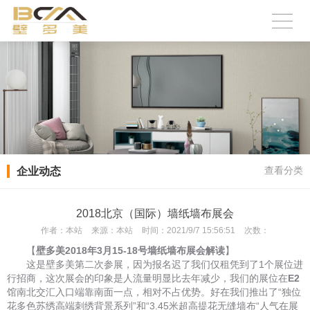
企业动态
查看分类
2018北京（国际）墙纸墙布展会
作者：
本站
来源：
本站
时间：
2021/9/7 15:56:51
次数：
【
壁多美2018年3月15-18号墙纸墙布展会解读
】
这是壁多美第二次参展，因为报名迟了我们仅租凭到了1个展位进
行招商，这次展会的印象是人流量明显比去年减少，我们的展位在
E2
馆南北交汇入口端靠南面一点，相对不占优势。好在我们推出了“独位
花多色苏绣高端刺绣背景系列”和“3.45米超高提花无缝墙布“人气在展