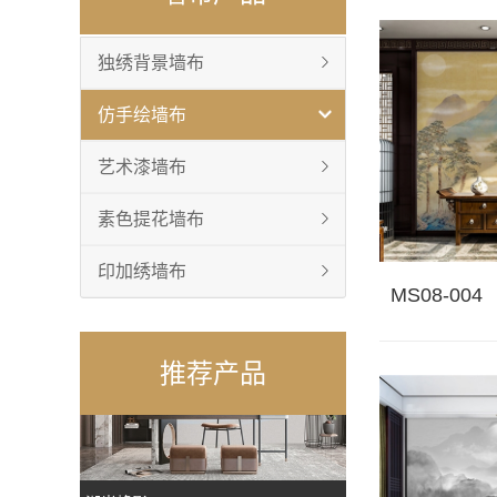
独绣背景墙布
仿手绘墙布
MS08-004
艺术漆墙布
素色提花墙布
印加绣墙布
MS08-004
推荐产品
湖光峰影