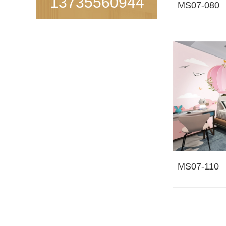
13735560944
MS07-080
双凤喜珠
MS07-110
雍容尊贵