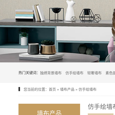
雀翎英姿Q-28
热门关键词：
独绣背景墙布
仿手绘墙布
轻奢墙布
素色
您当前的位置：
首页
»
墙布产品
»
仿手绘墙布
86-29
仿手绘墙
墙布产品