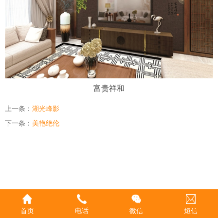
富贵祥和
上一条：
湖光峰影
下一条：
美艳绝伦
首页
电话
微信
短信