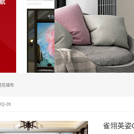
提花墙布
Q-28
雀翎英姿Q