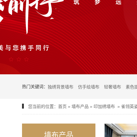
热门关键词：
独绣背景墙布
仿手绘墙布
轻奢墙布
素色
您当前的位置：
首页
»
墙布产品
»
印加绣墙布
»
雀翎英姿
墙布产品