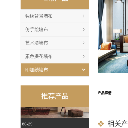
独绣背景墙布
仿手绘墙布
艺术漆墙布
素色提花墙布
雀翎英姿Q-28
印加绣墙布
产品详情
推荐产品
相关产
86-29